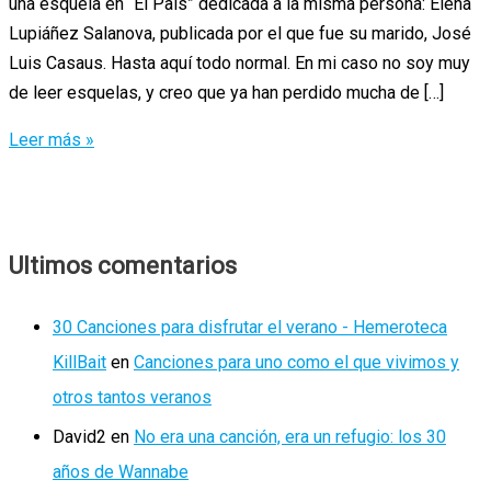
una esquela en “El País” dedicada a la misma persona: Elena
Lupiáñez Salanova, publicada por el que fue su marido, José
Luis Casaus. Hasta aquí todo normal. En mi caso no soy muy
de leer esquelas, y creo que ya han perdido mucha de […]
Mañana
Leer más »
21
de
marzo,
es
Ultimos comentarios
el
día
30 Canciones para disfrutar el verano - Hemeroteca
de
KillBait
en
Canciones para uno como el que vivimos y
Elenita
otros tantos veranos
David2
en
No era una canción, era un refugio: los 30
años de Wannabe