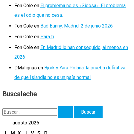
Fon Cole
en
El problema no es «Sidosa». El problema
es el odio que no cesa.
Fon Cole
en
Bad Bunny. Madrid, 2 de junio 2026
Fon Cole
en
Para ti
Fon Cole
en
En Madrid lo han conseguido, al menos en
2026
DMalignus
en
Björk y Yara Polana: la prueba definitiva
de que Islandia no es un país normal
Buscaleche
B
u
agosto 2026
s
L
M
X
J
V
S
D