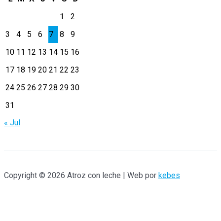
c
1
2
a
3
4
5
6
7
8
9
r
10
11
12
13
14
15
16
p
17
18
19
20
21
22
23
o
r
24
25
26
27
28
29
30
:
31
« Jul
Copyright © 2026 Atroz con leche | Web por
kebes