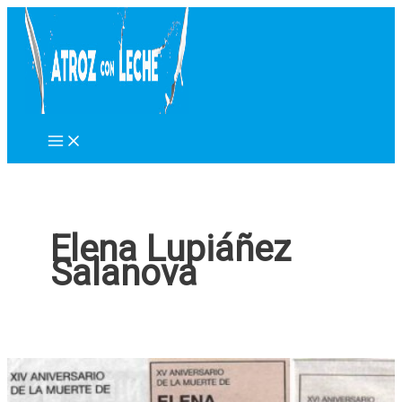
Ir
al
contenido
Elena Lupiáñez
Salanova