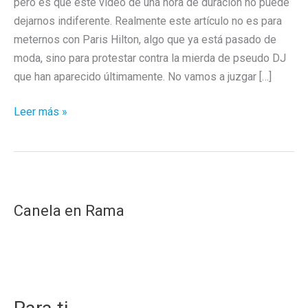
pero es que este vídeo de una hora de duración no puede
dejarnos indiferente. Realmente este artículo no es para
meternos con Paris Hilton, algo que ya está pasado de
moda, sino para protestar contra la mierda de pseudo DJ
que han aparecido últimamente. No vamos a juzgar […]
Paris
Leer más »
Hilton,
esa
mierda
de
DJ.
Canela en Rama
O
como
el
EDM
mató