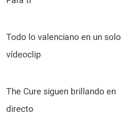
Para ti
a
la
estrella
de
Todo lo valenciano en un solo
los
platos.
vídeoclip
The Cure siguen brillando en
directo