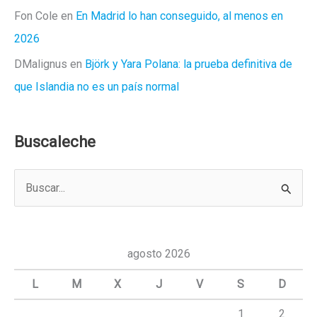
Fon Cole
en
En Madrid lo han conseguido, al menos en
2026
DMalignus
en
Björk y Yara Polana: la prueba definitiva de
que Islandia no es un país normal
Buscaleche
B
u
s
c
agosto 2026
a
L
M
X
J
V
S
D
r
1
2
p