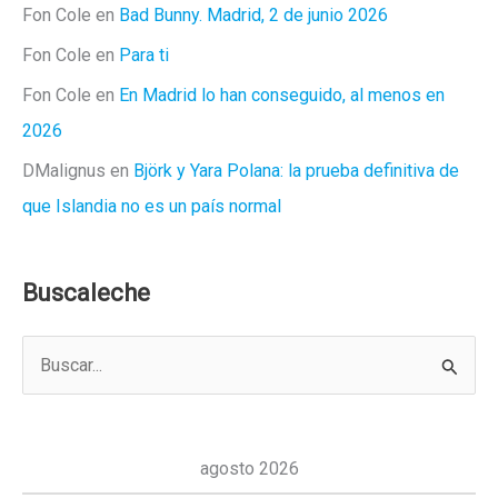
Fon Cole
en
Bad Bunny. Madrid, 2 de junio 2026
Fon Cole
en
Para ti
Fon Cole
en
En Madrid lo han conseguido, al menos en
2026
DMalignus
en
Björk y Yara Polana: la prueba definitiva de
que Islandia no es un país normal
Buscaleche
B
u
s
c
agosto 2026
a