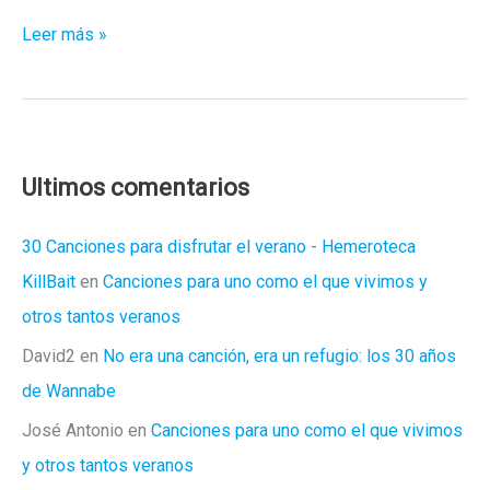
Gente
Leer más »
que
siempre
ve
el
lado
Ultimos comentarios
positivo
30 Canciones para disfrutar el verano - Hemeroteca
KillBait
en
Canciones para uno como el que vivimos y
otros tantos veranos
David2
en
No era una canción, era un refugio: los 30 años
de Wannabe
José Antonio
en
Canciones para uno como el que vivimos
y otros tantos veranos