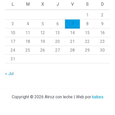
L
M
X
J
V
S
D
r
1
2
p
3
4
5
6
7
8
9
o
r
10
11
12
13
14
15
16
:
17
18
19
20
21
22
23
24
25
26
27
28
29
30
31
« Jul
Copyright © 2026 Atroz con leche | Web por
kebes