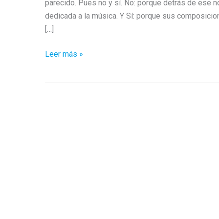
parecido. Pues no y sí. No: porque detrás de ese
dedicada a la música. Y Sí: porque sus composicio
[…]
La
Leer más »
Electrónica
Pura
de
Cyborgdrive