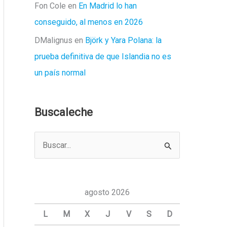
Fon Cole
en
En Madrid lo han
conseguido, al menos en 2026
DMalignus
en
Björk y Yara Polana: la
prueba definitiva de que Islandia no es
un país normal
Buscaleche
B
u
s
c
agosto 2026
a
L
M
X
J
V
S
D
r