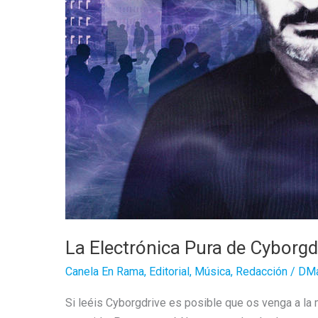
La Electrónica Pura de Cyborgd
Canela En Rama
,
Editorial
,
Música
,
Redacción
/
DMa
Si leéis Cyborgdrive es posible que os venga a la 