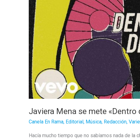
ti»
Javiera Mena se mete «Dentro d
Canela En Rama
,
Editorial
,
Música
,
Redacción
,
Vari
Hacía mucho tiempo que no sabíamos nada de la chi