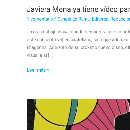
Javiera Mena ya tiene vídeo par
1 comentario
/
Canela En Rama
,
Editorial
,
Redacció
Un gran trabajo visual donde demuestra que no sólo
este concepto ya) en castellano, sino que además 
imágenes Adelanto de su próximo nuevo disco, ella
visual a sí […]
Javiera
Leer más »
Mena
ya
tiene
vídeo
para
«Dentro
de