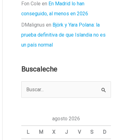
Fon Cole
en
En Madrid lo han
conseguido, al menos en 2026
DMalignus
en
Björk y Yara Polana: la
prueba definitiva de que Islandia no es
un país normal
Buscaleche
B
u
s
c
agosto 2026
a
L
M
X
J
V
S
D
r