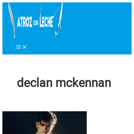
Ir
al
contenido
declan mckennan