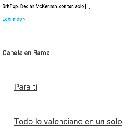
BritPop. Declan McKennan, con tan solo […]
Declan
Leer más »
McKennan
–
″Rapture″
/
Canela en Rama
Lefa
Fresca
BritPop
Para ti
Todo lo valenciano en un solo