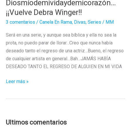
Diosmíodemividaydemicorazón…
¡¡Vuelve Debra Winger!!
3 comentarios
/
Canela En Rama
,
Divas
,
Series
/
MM
Será en una serie, y aunque sea bíblica y ella no sea la
prota, no puedo parar de llorar…Creo que nunca había
deseado tanto el regreso de una actriz…Bueno, el regreso
de cualquier artista en general…Bah…JAMÁS HABÍA
DESEADO TANTO EL REGRESO DE ALGUIEN EN MI VIDA
Diosmíodemividaydemicorazón…
Leer más »
¡¡Vuelve
Debra
Winger!!
Ultimos comentarios