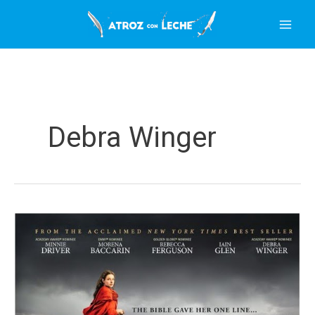
Ir
al
contenido
Debra Winger