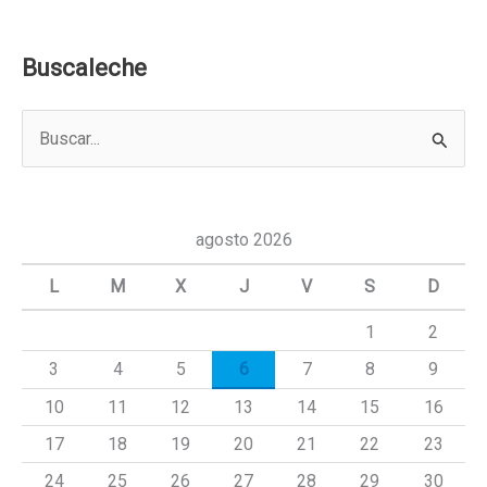
Buscaleche
B
u
s
c
agosto 2026
a
L
M
X
J
V
S
D
r
1
2
p
3
4
5
6
7
8
9
o
r
10
11
12
13
14
15
16
:
17
18
19
20
21
22
23
24
25
26
27
28
29
30