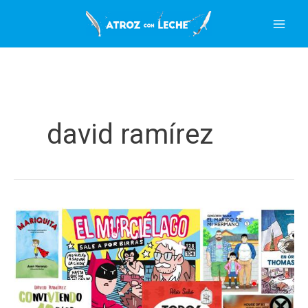
Ir
al
contenido
david ramírez