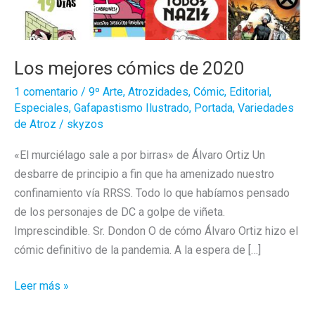
Los mejores cómics de 2020
1 comentario
/
9º Arte
,
Atrozidades
,
Cómic
,
Editorial
,
Especiales
,
Gafapastismo Ilustrado
,
Portada
,
Variedades
de Atroz
/
skyzos
«El murciélago sale a por birras» de Álvaro Ortiz Un
desbarre de principio a fin que ha amenizado nuestro
confinamiento vía RRSS. Todo lo que habíamos pensado
de los personajes de DC a golpe de viñeta.
Imprescindible. Sr. Dondon O de cómo Álvaro Ortiz hizo el
cómic definitivo de la pandemia. A la espera de […]
Los
Leer más »
mejores