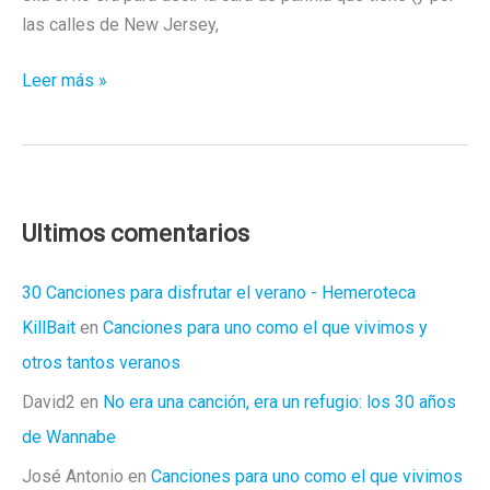
las calles de New Jersey,
Hay
Leer más »
vida
después
de
ser
«la
Ultimos comentarios
madre»
30 Canciones para disfrutar el verano - Hemeroteca
KillBait
en
Canciones para uno como el que vivimos y
otros tantos veranos
David2
en
No era una canción, era un refugio: los 30 años
de Wannabe
José Antonio
en
Canciones para uno como el que vivimos