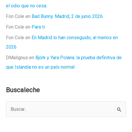
el odio que no cesa.
Fon Cole
en
Bad Bunny. Madrid, 2 de junio 2026
Fon Cole
en
Para ti
Fon Cole
en
En Madrid lo han conseguido, al menos en
2026
DMalignus
en
Björk y Yara Polana: la prueba definitiva de
que Islandia no es un país normal
Buscaleche
B
u
s