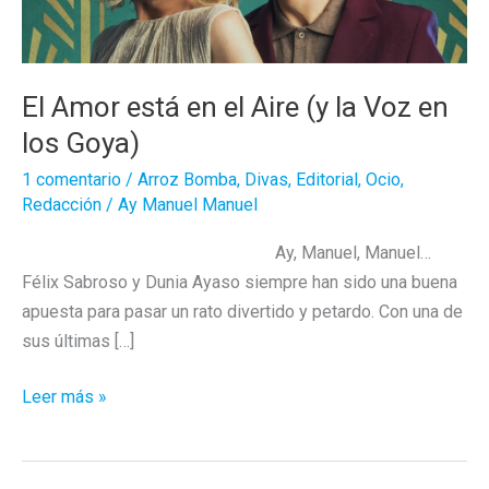
El Amor está en el Aire (y la Voz en
los Goya)
1 comentario
/
Arroz Bomba
,
Divas
,
Editorial
,
Ocio
,
Redacción
/
Ay Manuel Manuel
Ay, Manuel, Manuel…
Félix Sabroso y Dunia Ayaso siempre han sido una buena
apuesta para pasar un rato divertido y petardo. Con una de
sus últimas […]
El
Leer más »
Amor
está
en