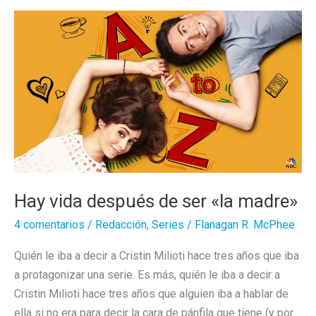
el
Aire
(y
la
Voz
en
los
Goya)
Hay vida después de ser «la madre»
4 comentarios
/
Redacción
,
Series
/
Flanagan R. McPhee
Quién le iba a decir a Cristin Milioti hace tres años que iba
a protagonizar una serie. Es más, quién le iba a decir a
Cristin Milioti hace tres años que alguien iba a hablar de
ella si no era para decir la cara de pánfila que tiene (y por