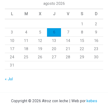
c
agosto 2026
a
L
M
X
J
V
S
D
r
1
2
p
3
4
5
6
7
8
9
o
r
10
11
12
13
14
15
16
:
17
18
19
20
21
22
23
24
25
26
27
28
29
30
31
« Jul
Copyright © 2026 Atroz con leche | Web por
kebes