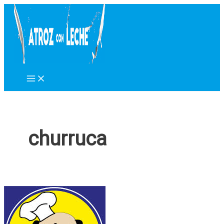
Ir
al
contenido
churruca