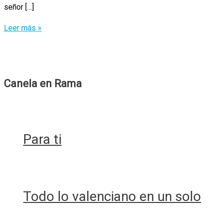
señor […]
Churruca:
Leer más »
no
se
puede
ser
Canela en Rama
peor
Para ti
Todo lo valenciano en un solo