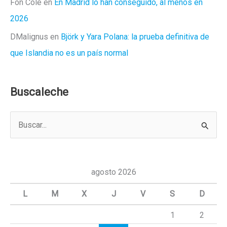
Fon Cole
en
En Madrid lo han conseguido, al menos en
2026
DMalignus
en
Björk y Yara Polana: la prueba definitiva de
que Islandia no es un país normal
Buscaleche
B
u
s
c
agosto 2026
a
L
M
X
J
V
S
D
r
1
2
p