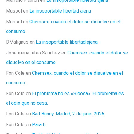
Mariano Padrón
en
La insoportable libertad ajena
Mussol
en
La insoportable libertad ajena
Mussol
en
Chemsex: cuando el dolor se disuelve en el
consumo
DMalignus
en
La insoportable libertad ajena
José maría rubio Sánchez
en
Chemsex: cuando el dolor se
disuelve en el consumo
Fon Cole
en
Chemsex: cuando el dolor se disuelve en el
consumo
Fon Cole
en
El problema no es «Sidosa». El problema es
el odio que no cesa.
Fon Cole
en
Bad Bunny. Madrid, 2 de junio 2026
Fon Cole
en
Para ti