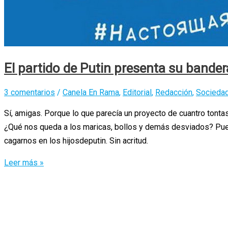
El partido de Putin presenta su bander
3 comentarios
/
Canela En Rama
,
Editorial
,
Redacción
,
Socieda
Sí, amigas. Porque lo que parecía un proyecto de cuantro tontas
¿Qué nos queda a los maricas, bollos y demás desviados? Pues
cagarnos en los hijosdeputin. Sin acritud.
El
Leer más »
partido
de
Putin
presenta