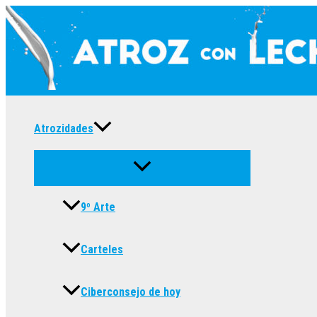
Ir
al
contenido
Atrozidades
9º Arte
Carteles
Ciberconsejo de hoy