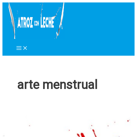
Ir
al
contenido
arte menstrual