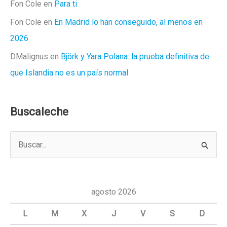
Fon Cole
en
Para ti
Fon Cole
en
En Madrid lo han conseguido, al menos en
2026
DMalignus
en
Björk y Yara Polana: la prueba definitiva de
que Islandia no es un país normal
Buscaleche
B
u
s
c
agosto 2026
a
L
M
X
J
V
S
D
r