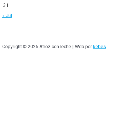
:
31
« Jul
Copyright © 2026 Atroz con leche | Web por
kebes