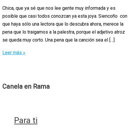
Chica, que ya sé que nos lee gente muy informada y es
posible que casi todos conozcan ya esta joya. Siencoño con
que haya sólo una lectora que lo descubra ahora, merece la
pena que lo traigamos a la palestra, porque el adjetivo atroz
se queda muy corto. Una pena que la canción sea el […]
¿Es
Leer más »
este
el
vídeo
más
Canela en Rama
marica
del
mundo?
Para ti