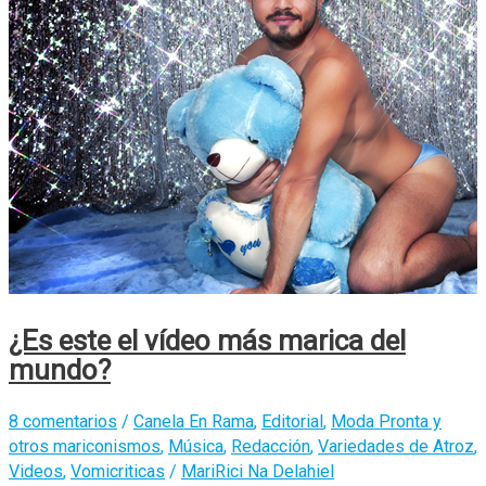
¿Es este el vídeo más marica del
mundo?
8 comentarios
/
Canela En Rama
,
Editorial
,
Moda Pronta y
otros mariconismos
,
Música
,
Redacción
,
Variedades de Atroz
,
Videos
,
Vomicriticas
/
MariRici Na Delahiel