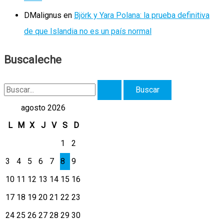
DMalignus
en
Björk y Yara Polana: la prueba definitiva
de que Islandia no es un país normal
Buscaleche
B
u
agosto 2026
s
L
M
X
J
V
S
D
c
1
2
a
3
4
5
6
7
8
9
r
10
11
12
13
14
15
16
p
17
18
19
20
21
22
23
o
r
24
25
26
27
28
29
30