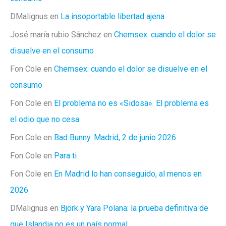
DMalignus
en
La insoportable libertad ajena
José maría rubio Sánchez
en
Chemsex: cuando el dolor se
disuelve en el consumo
Fon Cole
en
Chemsex: cuando el dolor se disuelve en el
consumo
Fon Cole
en
El problema no es «Sidosa». El problema es
el odio que no cesa.
Fon Cole
en
Bad Bunny. Madrid, 2 de junio 2026
Fon Cole
en
Para ti
Fon Cole
en
En Madrid lo han conseguido, al menos en
2026
DMalignus
en
Björk y Yara Polana: la prueba definitiva de
que Islandia no es un país normal