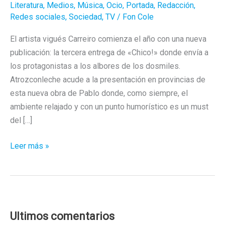
Literatura
,
Medios
,
Música
,
Ocio
,
Portada
,
Redacción
,
Redes sociales
,
Sociedad
,
TV
/
Fon Cole
El artista vigués Carreiro comienza el año con una nueva
publicación: la tercera entrega de «Chico!» donde envía a
los protagonistas a los albores de los dosmiles.
Atrozconleche acude a la presentación en provincias de
esta nueva obra de Pablo donde, como siempre, el
ambiente relajado y con un punto humorístico es un must
del […]
Pablo
Leer más »
Carreiro:
la
necesidad
de
echar
Ultimos comentarios