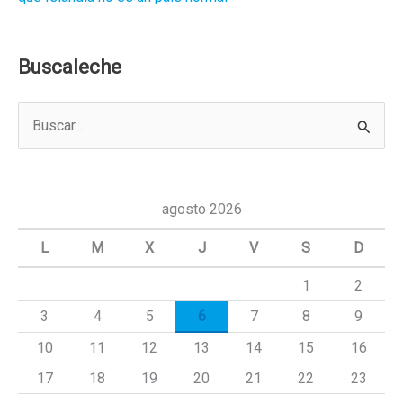
Buscaleche
B
u
s
c
agosto 2026
a
L
M
X
J
V
S
D
r
1
2
p
3
4
5
6
7
8
9
o
r
10
11
12
13
14
15
16
:
17
18
19
20
21
22
23