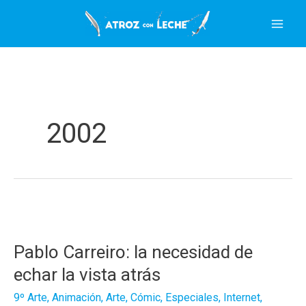
Ir
al
contenido
2002
Pablo Carreiro: la necesidad de
echar la vista atrás
9º Arte
,
Animación
,
Arte
,
Cómic
,
Especiales
,
Internet
,