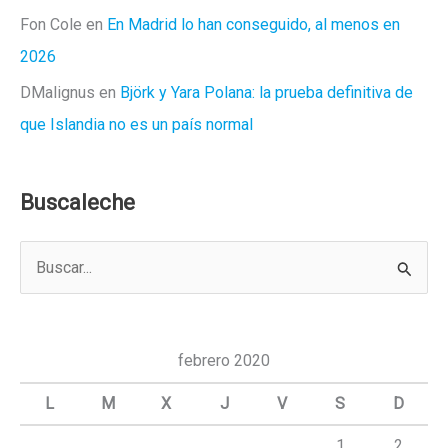
Fon Cole
en
En Madrid lo han conseguido, al menos en
2026
DMalignus
en
Björk y Yara Polana: la prueba definitiva de
que Islandia no es un país normal
Buscaleche
B
u
s
c
febrero 2020
a
L
M
X
J
V
S
D
r
1
2
p