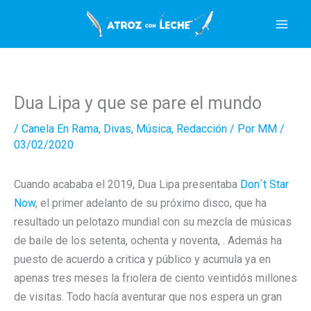
Ir
al
contenido
Dua Lipa y que se pare el mundo
/
Canela En Rama
,
Divas
,
Música
,
Redacción
/ Por
MM
/
03/02/2020
Cuando acababa el 2019, Dua Lipa presentaba
Don´t Star
Now
, el primer adelanto de su próximo disco, que ha
resultado un pelotazo mundial con su mezcla de músicas
de baile de los setenta, ochenta y noventa, . Además ha
puesto de acuerdo a critica y público y acumula ya en
apenas tres meses la friolera de ciento veintidós millones
de visitas. Todo hacía aventurar que nos espera un gran