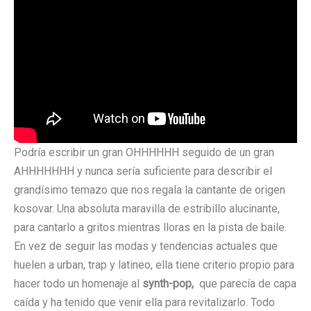
Podría escribir un gran OHHHHHH seguido de un gran
AHHHHHHH y nunca sería suficiente para describir el
grandísimo temazo que nos regala la cantante de origen
kosovar. Una absoluta maravilla de estribillo alucinante,
para cantarlo a gritos mientras lloras en la pista de baile.
En vez de seguir las modas y tendencias actuales que
huelen a urban, trap y latineo, ella tiene criterio propio para
hacer todo un homenaje al
synth-pop,
que parecía de capa
caída y ha tenido que venir ella para revitalizarlo. Todo