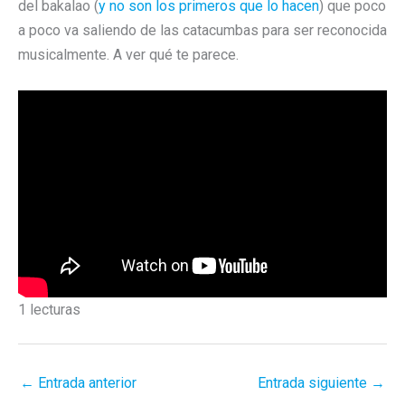
del bakalao (
y no son los primeros que lo hacen
) que poco
a poco va saliendo de las catacumbas para ser reconocida
musicalmente. A ver qué te parece.
1 lecturas
←
Entrada anterior
Entrada siguiente
→