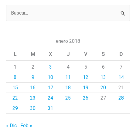
B
u
s
c
enero 2018
a
L
M
X
J
V
S
D
r
1
2
3
4
5
6
7
p
8
9
10
11
12
13
14
o
r
15
16
17
18
19
20
21
:
22
23
24
25
26
27
28
29
30
31
« Dic
Feb »