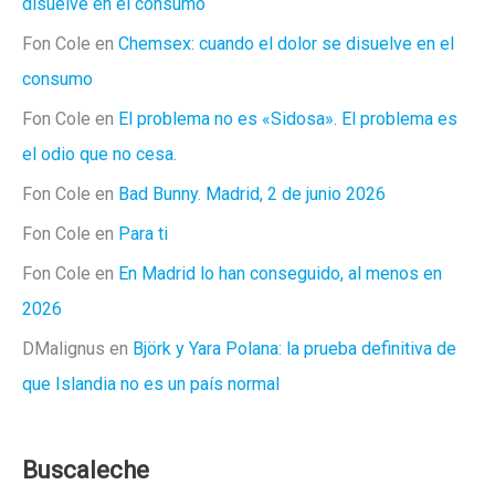
disuelve en el consumo
Fon Cole
en
Chemsex: cuando el dolor se disuelve en el
consumo
Fon Cole
en
El problema no es «Sidosa». El problema es
el odio que no cesa.
Fon Cole
en
Bad Bunny. Madrid, 2 de junio 2026
Fon Cole
en
Para ti
Fon Cole
en
En Madrid lo han conseguido, al menos en
2026
DMalignus
en
Björk y Yara Polana: la prueba definitiva de
que Islandia no es un país normal
Buscaleche