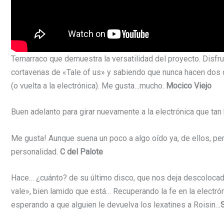
Temarraco que demuestra la versatilidad del proyecto. Disfr
cortavenas de «Tale of us» y sabiendo que nunca hacen dos 
(o vuelta a la electrónica). Me gusta…mucho.
Mocico Viejo
Buen adelanto para girar nuevamente a la electrónica que tan
Me gusta! Aunque suena un poco a algo oído ya, de ellos, p
personalidad.
C del Palote
Hace… ¿cuánto? de su último disco, que nos deja descolocad
vale», bien lamido que está… Recuperando la fe en la electrón
esperando a que alguien le devuelva los lexatines a Roisin…