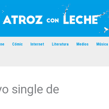
ine
Cómic
Internet
Literatura
Medios
Música
vo single de