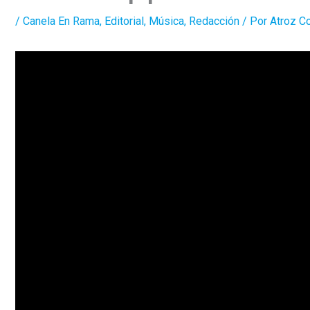
/
Canela En Rama
,
Editorial
,
Música
,
Redacción
/ Por
Atroz C