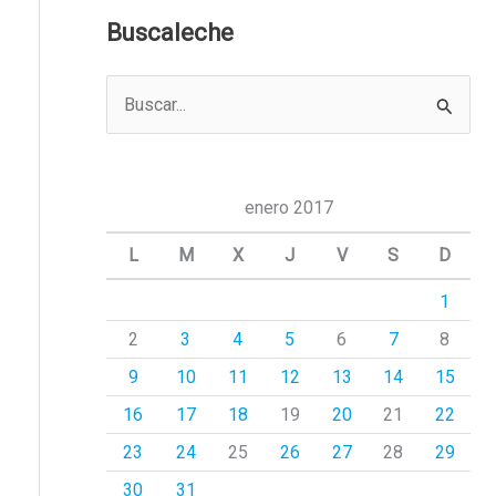
Buscaleche
B
u
s
c
enero 2017
a
L
M
X
J
V
S
D
r
1
p
2
3
4
5
6
7
8
o
r
9
10
11
12
13
14
15
:
16
17
18
19
20
21
22
23
24
25
26
27
28
29
30
31