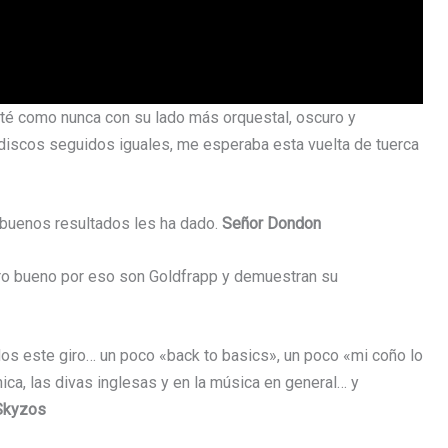
uté como nunca con su lado más orquestal, oscuro y
discos seguidos iguales, me esperaba esta vuelta de tuerca
 buenos resultados les ha dado.
Señor Dondon
ero bueno por eso son Goldfrapp y demuestran su
os este giro… un poco «back to basics», un poco «mi coño lo
ica, las divas inglesas y en la música en general… y
Skyzos