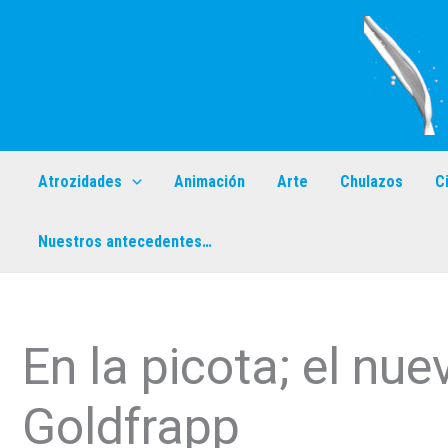
Ir
al
contenido
Atrozidades
Animación
Arte
Chulazos
C
Nuestros antecedentes…
En la picota; el nue
Goldfrapp