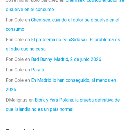
José maría rubio Sánchez
en
Chemsex: cuando el dolor se
disuelve en el consumo
Fon Cole
en
Chemsex: cuando el dolor se disuelve en el
consumo
Fon Cole
en
El problema no es «Sidosa». El problema es
el odio que no cesa.
Fon Cole
en
Bad Bunny. Madrid, 2 de junio 2026
Fon Cole
en
Para ti
Fon Cole
en
En Madrid lo han conseguido, al menos en
2026
DMalignus
en
Björk y Yara Polana: la prueba definitiva de
que Islandia no es un país normal