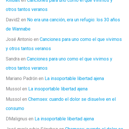
KillBait
en
Canciones para uno como el que vivimos y
otros tantos veranos
David2
en
No era una canción, era un refugio: los 30 años
de Wannabe
José Antonio
en
Canciones para uno como el que vivimos
y otros tantos veranos
Sandra
en
Canciones para uno como el que vivimos y
otros tantos veranos
Mariano Padrón
en
La insoportable libertad ajena
Mussol
en
La insoportable libertad ajena
Mussol
en
Chemsex: cuando el dolor se disuelve en el
consumo
DMalignus
en
La insoportable libertad ajena