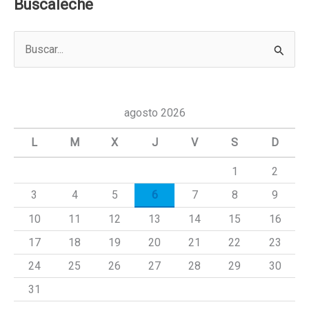
Buscaleche
B
u
s
c
agosto 2026
a
L
M
X
J
V
S
D
r
1
2
p
3
4
5
6
7
8
9
o
r
10
11
12
13
14
15
16
:
17
18
19
20
21
22
23
24
25
26
27
28
29
30
31