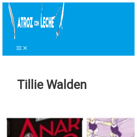
Ir
al
contenido
Tillie Walden