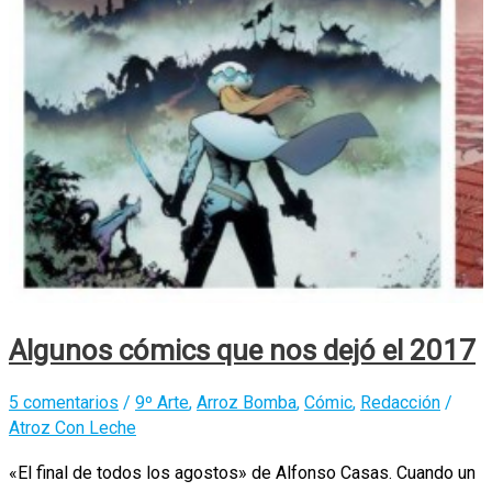
Algunos cómics que nos dejó el 2017
5 comentarios
/
9º Arte
,
Arroz Bomba
,
Cómic
,
Redacción
/
Atroz Con Leche
«El final de todos los agostos» de Alfonso Casas. Cuando un