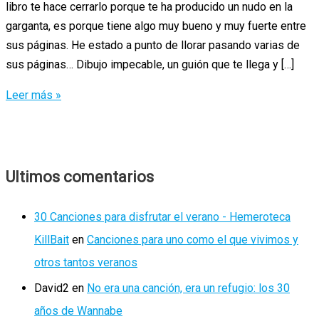
libro te hace cerrarlo porque te ha producido un nudo en la
garganta, es porque tiene algo muy bueno y muy fuerte entre
sus páginas. He estado a punto de llorar pasando varias de
sus páginas… Dibujo impecable, un guión que te llega y […]
Algunos
Leer más »
cómics
que
nos
dejó
Ultimos comentarios
el
2017
30 Canciones para disfrutar el verano - Hemeroteca
KillBait
en
Canciones para uno como el que vivimos y
otros tantos veranos
David2
en
No era una canción, era un refugio: los 30
años de Wannabe