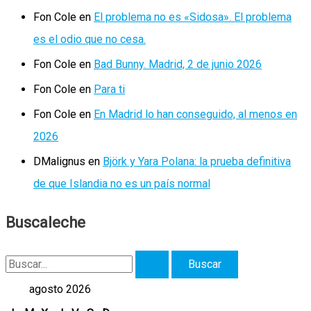
Fon Cole
en
El problema no es «Sidosa». El problema
es el odio que no cesa.
Fon Cole
en
Bad Bunny. Madrid, 2 de junio 2026
Fon Cole
en
Para ti
Fon Cole
en
En Madrid lo han conseguido, al menos en
2026
DMalignus
en
Björk y Yara Polana: la prueba definitiva
de que Islandia no es un país normal
Buscaleche
B
u
agosto 2026
s