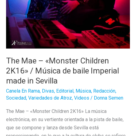
The Mae – «Monster Children
2K16» / Música de baile Imperial
made in Sevilla
Canela En Rama
,
Divas
,
Editorial
,
Música
,
Redacción
,
Sociedad
,
Variedades de Atroz
,
Videos
/
Donna Semen
The Mae – «Monster Children 2K16» La música
electrónica, en su vertiente orientada a la pista de baile,
que se compone y lanza desde Sevilla está
proporcionando, en lo que a la cultura de clubs se refiere,