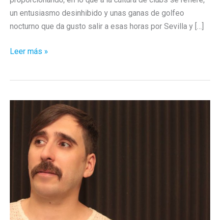
un entusiasmo desinhibido y unas ganas de golfeo
nocturno que da gusto salir a esas horas por Sevilla y […]
The
Leer más »
Mae
–
«Monster
Children
2K16»
/
Música
de
baile
Imperial
made
in