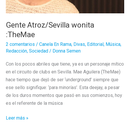
Sevilla
Gente Atroz/Sevilla wonita
:TheMae
2 comentarios
/
Canela En Rama
,
Divas
,
Editorial
,
Música
,
Redacción
,
Sociedad
/
Donna Semen
Con los pocos abriles que tiene, ya es un personaje mítico
en el circuito de clubs en Sevilla. Mae Aguilera (TheMae)
hace tiempo que dejó de ser ‘underground’ siempre que
ese sello signifique: ‘para minorías’. Esta deejay, a pesar
de los duros momentos que pasó en sus comienzos, hoy
es el referente de la música
Gente
Leer más »
Atroz/Sevilla