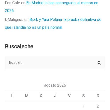
Fon Cole
en
En Madrid lo han conseguido, al menos en
2026
DMalignus
en
Björk y Yara Polana: la prueba definitiva de
que Islandia no es un país normal
Buscaleche
B
u
s
c
agosto 2026
a
L
M
X
J
V
S
D
r
1
2
p