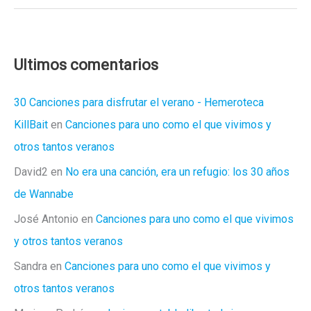
(de
diez)
que
no
Ultimos comentarios
me
entraron
30 Canciones para disfrutar el verano - Hemeroteca
a
KillBait
en
Canciones para uno como el que vivimos y
la
otros tantos veranos
primera
David2
en
No era una canción, era un refugio: los 30 años
de Wannabe
José Antonio
en
Canciones para uno como el que vivimos
y otros tantos veranos
Sandra
en
Canciones para uno como el que vivimos y
otros tantos veranos