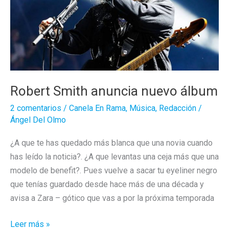
Robert Smith anuncia nuevo álbum
2 comentarios
/
Canela En Rama
,
Música
,
Redacción
/
Ángel Del Olmo
¿A que te has quedado más blanca que una novia cuando
has leído la noticia?. ¿A que levantas una ceja más que una
modelo de benefit?. Pues vuelve a sacar tu eyeliner negro
que tenías guardado desde hace más de una década y
avisa a Zara – gótico que vas a por la próxima temporada
Robert
Leer más »