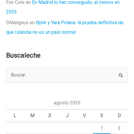
Fon Cole
en
En Madrid lo han conseguido, al menos en
2026
DMalignus
en
Björk y Yara Polana: la prueba definitiva de
que Islandia no es un país normal
Buscaleche
B
u
s
c
agosto 2026
a
L
M
X
J
V
S
D
r
1
2
p