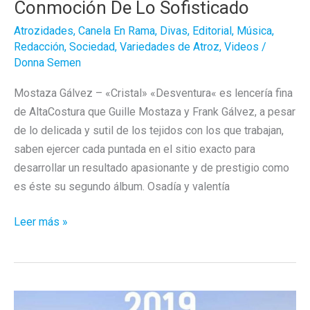
Conmoción De Lo Sofisticado
Atrozidades
,
Canela En Rama
,
Divas
,
Editorial
,
Música
,
Redacción
,
Sociedad
,
Variedades de Atroz
,
Videos
/
Donna Semen
Mostaza Gálvez – «Cristal» «Desventura« es lencería fina
de AltaCostura que Guille Mostaza y Frank Gálvez, a pesar
de lo delicada y sutil de los tejidos con los que trabajan,
saben ejercer cada puntada en el sitio exacto para
desarrollar un resultado apasionante y de prestigio como
es éste su segundo álbum. Osadía y valentía
Mostaza
Leer más »
Gálvez
–
«Desventura»
/