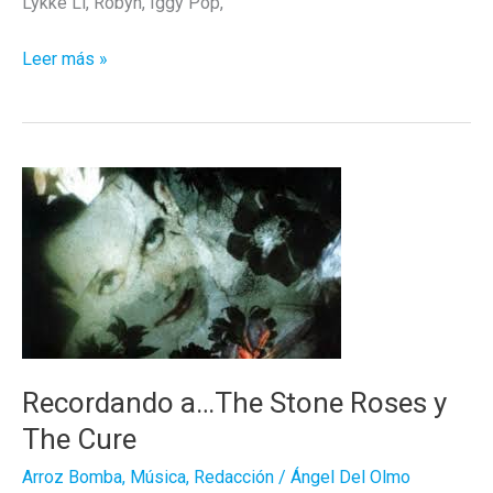
Lykke Li, Robyn, Iggy Pop,
Eventos
Leer más »
que
recordar
del
2019
Recordando a…The Stone Roses y
The Cure
Arroz Bomba
,
Música
,
Redacción
/
Ángel Del Olmo