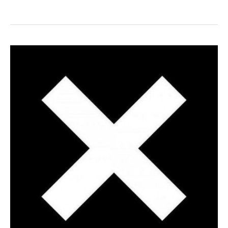
Smith
anuncia
nuevo
álbum