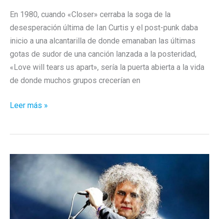
En 1980, cuando «Closer» cerraba la soga de la
desesperación última de Ian Curtis y el post-punk daba
inicio a una alcantarilla de donde emanaban las últimas
gotas de sudor de una canción lanzada a la posteridad,
«Love will tears us apart», sería la puerta abierta a la vida
de donde muchos grupos crecerían en
Recordando
Leer más »
a…
The
Stone
Roses
y
The
Cure