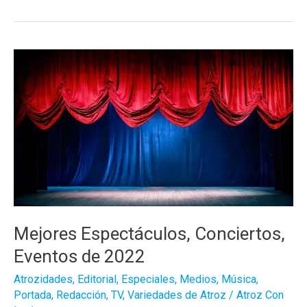
siguen
brillando
en
directo
Mejores Espectáculos, Conciertos,
Eventos de 2022
Atrozidades
,
Editorial
,
Especiales
,
Medios
,
Música
,
Portada
,
Redacción
,
TV
,
Variedades de Atroz
/
Atroz Con