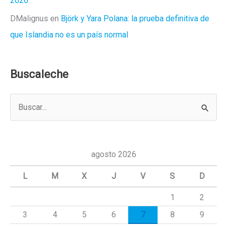
2026
DMalignus
en
Björk y Yara Polana: la prueba definitiva de
que Islandia no es un país normal
Buscaleche
B
u
s
c
agosto 2026
a
L
M
X
J
V
S
D
r
1
2
p
3
4
5
6
7
8
9
o