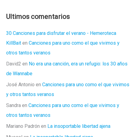
viendo
»Supongamos
Ultimos comentarios
que
Nueva
30 Canciones para disfrutar el verano - Hemeroteca
York
KillBait
en
Canciones para uno como el que vivimos y
es
otros tantos veranos
una
David2
en
No era una canción, era un refugio: los 30 años
Ciudad»
de Wannabe
José Antonio
en
Canciones para uno como el que vivimos
y otros tantos veranos
Sandra
en
Canciones para uno como el que vivimos y
otros tantos veranos
Mariano Padrón
en
La insoportable libertad ajena