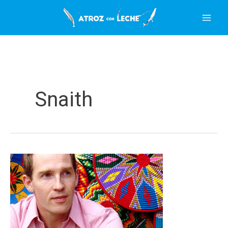
Ir
al
contenido
Snaith