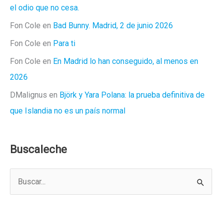
el odio que no cesa.
Fon Cole
en
Bad Bunny. Madrid, 2 de junio 2026
Fon Cole
en
Para ti
Fon Cole
en
En Madrid lo han conseguido, al menos en
2026
DMalignus
en
Björk y Yara Polana: la prueba definitiva de
que Islandia no es un país normal
Buscaleche
B
u
s