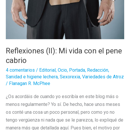
Reflexiones (II): Mi vida con el pene
cabrio
4 comentarios
/
Editorial
,
Ocio
,
Portada
,
Redacción
,
Sanidad e higiene lechera
,
Sexorexia
,
Variedades de Atroz
/
Flanagan R. McPhee
¿Os acordáis de cuando yo escribía en este blog más o
menos regularmente? Yo sí. De hecho, hace unos meses
os conté una cosa un poco personal, pero como yo no
tengo vergüenza ni nada que se le parezca, lo expliqué de
manera más que detallada aquí. Pues bien, el motivo por