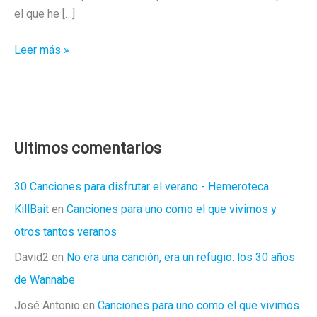
el que he […]
Reflexiones
Leer más »
(II):
Mi
vida
con
el
Ultimos comentarios
pene
cabrio
30 Canciones para disfrutar el verano - Hemeroteca
KillBait
en
Canciones para uno como el que vivimos y
otros tantos veranos
David2
en
No era una canción, era un refugio: los 30 años
de Wannabe
José Antonio
en
Canciones para uno como el que vivimos