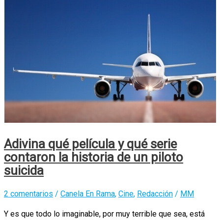
Adivina qué película y qué serie
contaron la historia de un piloto
suicida
2 comentarios
/
Canela En Rama
,
Cine
,
Redacción
/
MM
Y es que todo lo imaginable, por muy terrible que sea, está