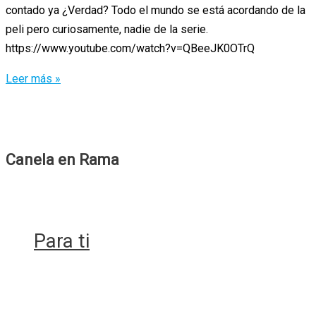
contado ya ¿Verdad? Todo el mundo se está acordando de la
peli pero curiosamente, nadie de la serie.
https://www.youtube.com/watch?v=QBeeJK0OTrQ
Adivina
Leer más »
qué
película
y
qué
Canela en Rama
serie
contaron
la
historia
Para ti
de
un
piloto
suicida