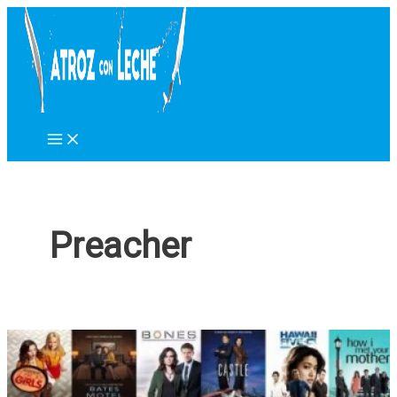
Ir
al
contenido
Preacher