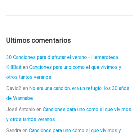
la
defensa
del
pánico
y
Ultimos comentarios
la
vergüenza
30 Canciones para disfrutar el verano - Hemeroteca
del
KillBait
en
Canciones para uno como el que vivimos y
colectivo
otros tantos veranos
gay
David2
en
No era una canción, era un refugio: los 30 años
de Wannabe
José Antonio
en
Canciones para uno como el que vivimos
y otros tantos veranos
Sandra
en
Canciones para uno como el que vivimos y