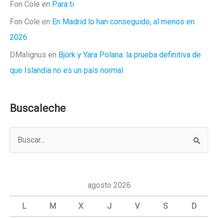
Fon Cole
en
Para ti
Fon Cole
en
En Madrid lo han conseguido, al menos en
2026
DMalignus
en
Björk y Yara Polana: la prueba definitiva de
que Islandia no es un país normal
Buscaleche
B
u
s
c
agosto 2026
a
L
M
X
J
V
S
D
r