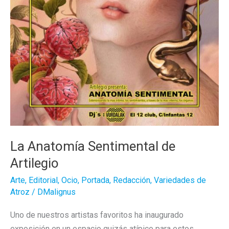
La Anatomía Sentimental de
Artilegio
Arte
,
Editorial
,
Ocio
,
Portada
,
Redacción
,
Variedades de
Atroz
/
DMalignus
Uno de nuestros artistas favoritos ha inaugurado
exposición en un espacio quizás atípico para estos