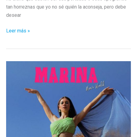
tan horreznas que yo no sé quién la aconseja, pero debe
desear
Lo
Leer más »
peor
de
Marina
son
las
portadas