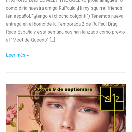
PROFUNDIDAD EL MEET THE QUEENS ¡Hola amigues! O
como diría nuestra amiga RuPaula ¡Hi my squirrel friends!
(en español, “¡¡tengo el chocho colgón!!”) Tenemos nueva
entrega en el horno de la Temporada 2 de RuPaul Drag
Race España y esta semana nos han lanzado como previo
el “Meet de Queens” […]
Drag
Leer más »
Race
España
Season
2
–
Analizamos
el
Cast