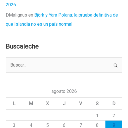
2026
DMalignus
en
Björk y Yara Polana: la prueba definitiva de
que Islandia no es un país normal
Buscaleche
B
u
s
c
agosto 2026
a
L
M
X
J
V
S
D
r
1
2
p
3
4
5
6
7
8
9
o