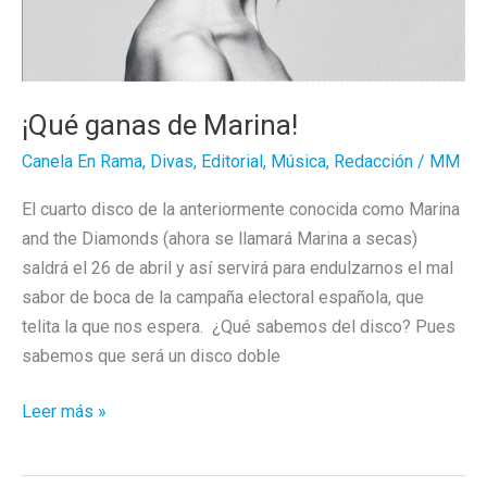
¡Qué ganas de Marina!
Canela En Rama
,
Divas
,
Editorial
,
Música
,
Redacción
/
MM
El cuarto disco de la anteriormente conocida como Marina
and the Diamonds (ahora se llamará Marina a secas)
saldrá el 26 de abril y así servirá para endulzarnos el mal
sabor de boca de la campaña electoral española, que
telita la que nos espera. ¿Qué sabemos del disco? Pues
sabemos que será un disco doble
¡Qué
Leer más »
ganas
de