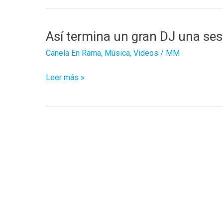
Así termina un gran DJ una ses
Canela En Rama
,
Música
,
Videos
/
MM
Así
Leer más »
termina
un
gran
DJ
una
sesión