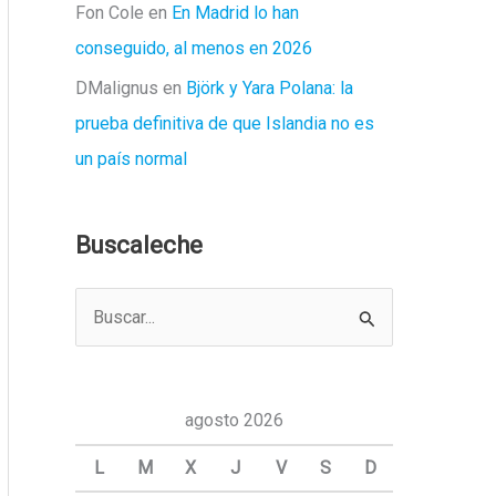
Fon Cole
en
En Madrid lo han
conseguido, al menos en 2026
DMalignus
en
Björk y Yara Polana: la
prueba definitiva de que Islandia no es
un país normal
Buscaleche
B
u
s
c
agosto 2026
a
L
M
X
J
V
S
D
r