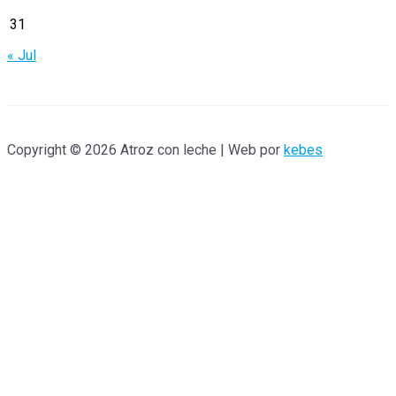
:
31
« Jul
Copyright © 2026 Atroz con leche | Web por
kebes