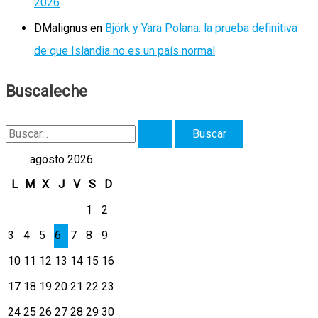
2026
DMalignus
en
Björk y Yara Polana: la prueba definitiva
de que Islandia no es un país normal
Buscaleche
B
u
agosto 2026
s
L
M
X
J
V
S
D
c
1
2
a
3
4
5
6
7
8
9
r
10
11
12
13
14
15
16
p
17
18
19
20
21
22
23
o
r
24
25
26
27
28
29
30