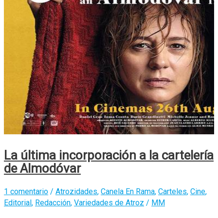
La última incorporación a la cartelería
de Almodóvar
1 comentario
/
Atrozidades
,
Canela En Rama
,
Carteles
,
Cine
,
Editorial
,
Redacción
,
Variedades de Atroz
/
MM