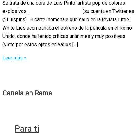
Se trata de una obra de Luis Pinto artista pop de colores
explosivos… (su cuenta en Twitter es
@Luispins) El cartel homenaje que salió en la revista Little
White Lies acompañaba el estreno de la película en el Reino
Unido, donde ha tenido críticas unánimes y muy positivas
(visto por estos ojitos en varios […]
La
Leer más »
última
incorporación
a
la
Canela en Rama
cartelería
de
Almodóvar
Para ti