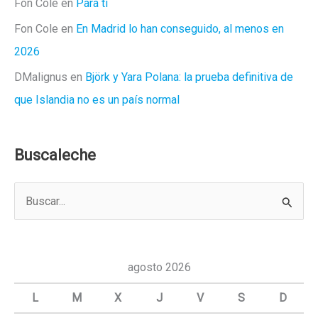
Fon Cole
en
Para ti
Fon Cole
en
En Madrid lo han conseguido, al menos en
2026
DMalignus
en
Björk y Yara Polana: la prueba definitiva de
que Islandia no es un país normal
Buscaleche
B
u
s
c
agosto 2026
a
L
M
X
J
V
S
D
r