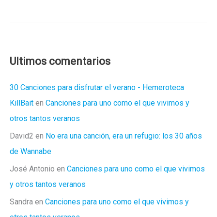
Busca
Del
Semen
Perdido”
/
Ultimos comentarios
Santabárbara
–
30 Canciones para disfrutar el verano - Hemeroteca
«Charly»
KillBait
en
Canciones para uno como el que vivimos y
otros tantos veranos
David2
en
No era una canción, era un refugio: los 30 años
de Wannabe
José Antonio
en
Canciones para uno como el que vivimos
y otros tantos veranos
Sandra
en
Canciones para uno como el que vivimos y