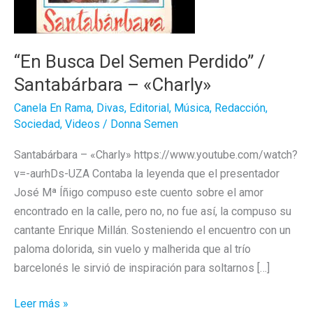
“En Busca Del Semen Perdido” /
Santabárbara – «Charly»
Canela En Rama
,
Divas
,
Editorial
,
Música
,
Redacción
,
Sociedad
,
Videos
/
Donna Semen
Santabárbara – «Charly» https://www.youtube.com/watch?
v=-aurhDs-UZA Contaba la leyenda que el presentador
José Mª Íñigo compuso este cuento sobre el amor
encontrado en la calle, pero no, no fue así, la compuso su
cantante Enrique Millán. Sosteniendo el encuentro con un
paloma dolorida, sin vuelo y malherida que al trío
barcelonés le sirvió de inspiración para soltarnos […]
“En
Leer más »