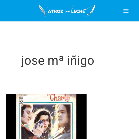
Ir
al
contenido
jose mª iñigo