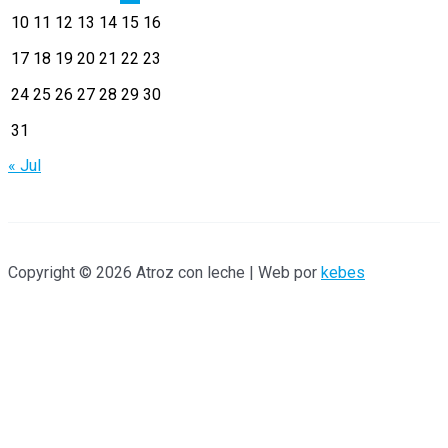
10
11
12
13
14
15
16
p
17
18
19
20
21
22
23
o
r
24
25
26
27
28
29
30
:
31
« Jul
Copyright © 2026 Atroz con leche | Web por
kebes