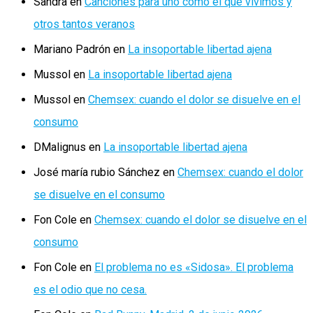
Sandra
en
Canciones para uno como el que vivimos y
otros tantos veranos
Mariano Padrón
en
La insoportable libertad ajena
Mussol
en
La insoportable libertad ajena
Mussol
en
Chemsex: cuando el dolor se disuelve en el
consumo
DMalignus
en
La insoportable libertad ajena
José maría rubio Sánchez
en
Chemsex: cuando el dolor
se disuelve en el consumo
Fon Cole
en
Chemsex: cuando el dolor se disuelve en el
consumo
Fon Cole
en
El problema no es «Sidosa». El problema
es el odio que no cesa.