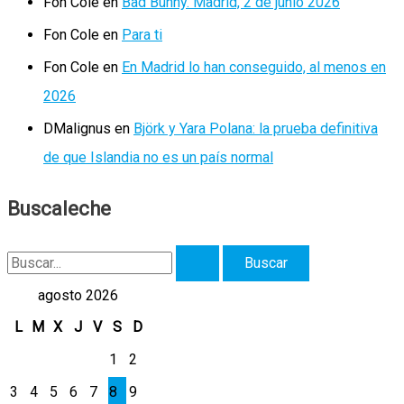
Fon Cole
en
Bad Bunny. Madrid, 2 de junio 2026
Fon Cole
en
Para ti
Fon Cole
en
En Madrid lo han conseguido, al menos en
2026
DMalignus
en
Björk y Yara Polana: la prueba definitiva
de que Islandia no es un país normal
Buscaleche
B
u
agosto 2026
s
L
M
X
J
V
S
D
c
1
2
a
3
4
5
6
7
8
9
r