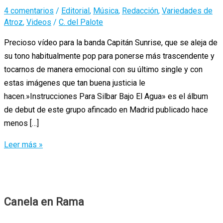
4 comentarios
/
Editorial
,
Música
,
Redacción
,
Variedades de
Atroz
,
Videos
/
C. del Palote
Precioso vídeo para la banda Capitán Sunrise, que se aleja de
su tono habitualmente pop para ponerse más trascendente y
tocarnos de manera emocional con su último single y con
estas imágenes que tan buena justicia le
hacen.»Instrucciones Para Silbar Bajo El Agua» es el álbum
de debut de este grupo afincado en Madrid publicado hace
menos […]
Capitán
Leer más »
Sunrise
y
su
Don
Canela en Rama
Martín