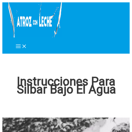
Ir
al
contenido
Instrucciones Para
Silbar Bajo El Agua