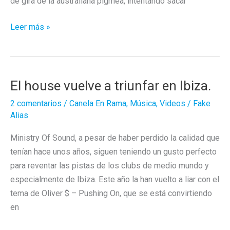
de gira de la australiana pigmea, intentando sacar
Aperitivo
Leer más »
de
Kylie
en
Ibiza
El house vuelve a triunfar en Ibiza.
2 comentarios
/
Canela En Rama
,
Música
,
Videos
/
Fake
Alias
Ministry Of Sound, a pesar de haber perdido la calidad que
tenían hace unos años, siguen teniendo un gusto perfecto
para reventar las pistas de los clubs de medio mundo y
especialmente de Ibiza. Este año la han vuelto a liar con el
tema de Oliver $ – Pushing On, que se está convirtiendo
en