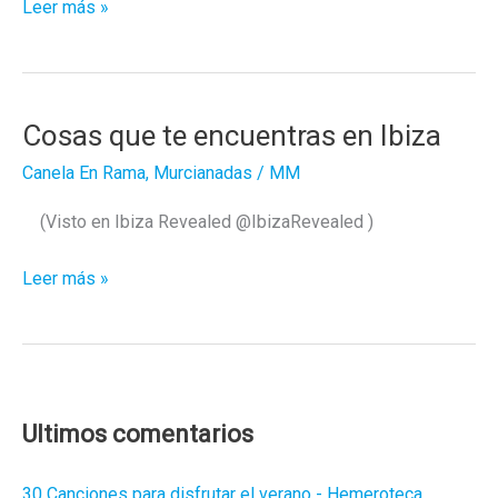
El
Leer más »
house
vuelve
a
triunfar
Cosas que te encuentras en Ibiza
en
Canela En Rama
,
Murcianadas
/
MM
Ibiza.
(Visto en Ibiza Revealed @IbizaRevealed )
Cosas
Leer más »
que
te
encuentras
en
Ibiza
Ultimos comentarios
30 Canciones para disfrutar el verano - Hemeroteca