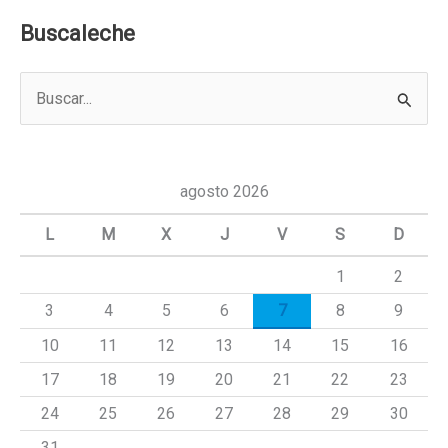
Buscaleche
B
u
s
c
agosto 2026
a
L
M
X
J
V
S
D
r
1
2
p
3
4
5
6
7
8
9
o
r
10
11
12
13
14
15
16
:
17
18
19
20
21
22
23
24
25
26
27
28
29
30
31