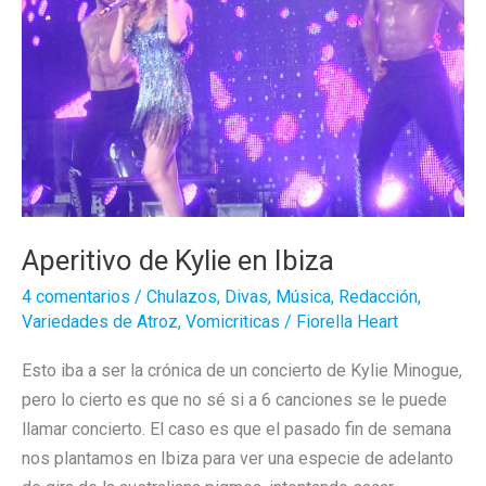
Aperitivo de Kylie en Ibiza
4 comentarios
/
Chulazos
,
Divas
,
Música
,
Redacción
,
Variedades de Atroz
,
Vomicriticas
/
Fiorella Heart
Esto iba a ser la crónica de un concierto de Kylie Minogue,
pero lo cierto es que no sé si a 6 canciones se le puede
llamar concierto. El caso es que el pasado fin de semana
nos plantamos en Ibiza para ver una especie de adelanto