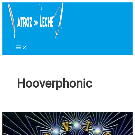
Ir
al
contenido
Hooverphonic