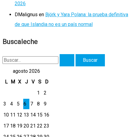
2026
DMalignus
en
Björk y Yara Polana: la prueba definitiva
de que Islandia no es un país normal
Buscaleche
B
u
agosto 2026
s
L
M
X
J
V
S
D
c
1
2
a
3
4
5
6
7
8
9
r
10
11
12
13
14
15
16
p
17
18
19
20
21
22
23
o
r
24
25
26
27
28
29
30