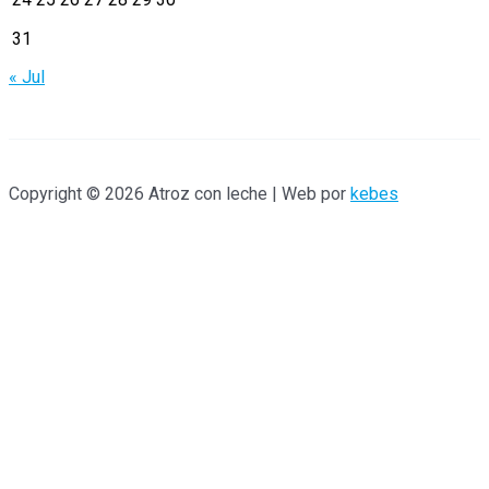
:
31
« Jul
Copyright © 2026 Atroz con leche | Web por
kebes