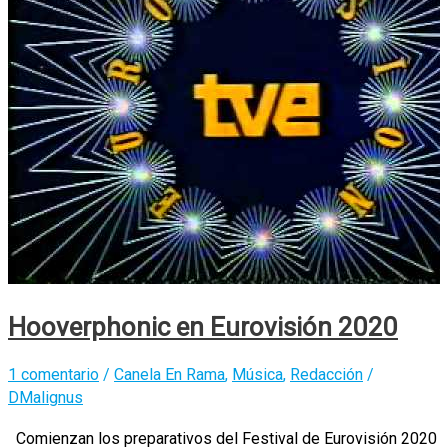
Hooverphonic en Eurovisión 2020
1 comentario
/
Canela En Rama
,
Música
,
Redacción
/
DMalignus
Comienzan los preparativos del Festival de Eurovisión 2020