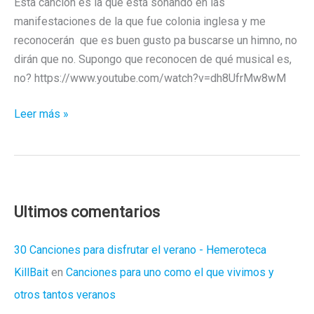
Esta canción es la que está sonando en las
manifestaciones de la que fue colonia inglesa y me
reconocerán que es buen gusto pa buscarse un himno, no
dirán que no. Supongo que reconocen de qué musical es,
no? https://www.youtube.com/watch?v=dh8UfrMw8wM
La
Leer más »
revolución
de
Hong
Kong
suena
Ultimos comentarios
a
musical
30 Canciones para disfrutar el verano - Hemeroteca
KillBait
en
Canciones para uno como el que vivimos y
otros tantos veranos