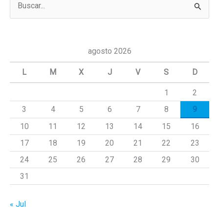
u
s
c
agosto 2026
a
L
M
X
J
V
S
D
r
1
2
p
3
4
5
6
7
8
9
o
r
10
11
12
13
14
15
16
:
17
18
19
20
21
22
23
24
25
26
27
28
29
30
31
« Jul