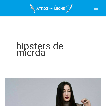
Ir
al
contenido
hipsters de
mierda