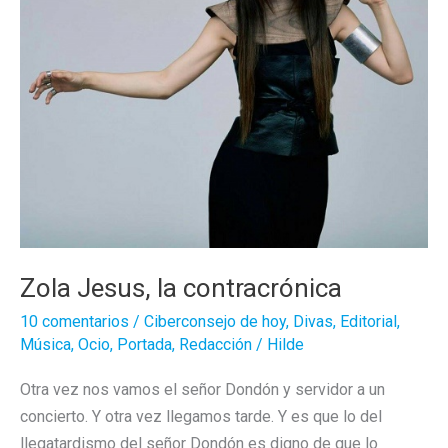
Zola Jesus, la contracrónica
10 comentarios
/
Ciberconsejo de hoy
,
Divas
,
Editorial
,
Música
,
Ocio
,
Portada
,
Redacción
/
Hilde
Otra vez nos vamos el señor Dondón y servidor a un
concierto. Y otra vez llegamos tarde. Y es que lo del
llegatardismo del señor Dondón es digno de que lo