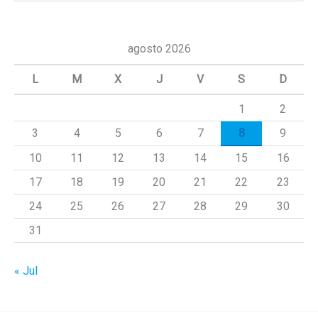
s
c
agosto 2026
a
L
M
X
J
V
S
D
r
1
2
p
3
4
5
6
7
8
9
o
r
10
11
12
13
14
15
16
:
17
18
19
20
21
22
23
24
25
26
27
28
29
30
31
« Jul