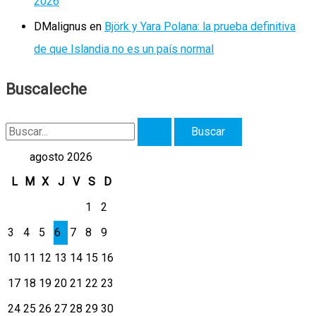
2026
DMalignus
en
Björk y Yara Polana: la prueba definitiva
de que Islandia no es un país normal
Buscaleche
B
u
agosto 2026
s
L
M
X
J
V
S
D
c
1
2
a
3
4
5
6
7
8
9
r
10
11
12
13
14
15
16
p
17
18
19
20
21
22
23
o
r
24
25
26
27
28
29
30