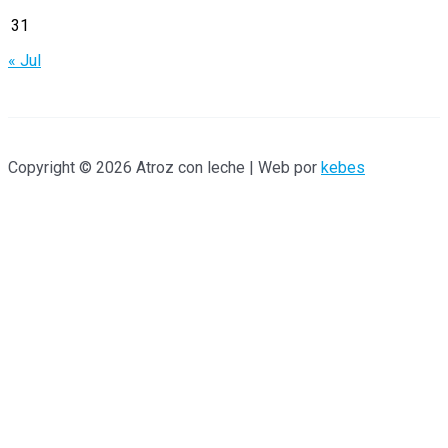
:
31
« Jul
Copyright © 2026 Atroz con leche | Web por
kebes