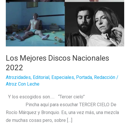
Los Mejores Discos Nacionales
2022
Atrozidades
,
Editorial
,
Especiales
,
Portada
,
Redacción
/
Atroz Con Leche
Y los escogidos son….. “Tercer cielo”
Pincha aquí para escuchar TERCER CIELO De
Rocío Márquez y Bronquio. Es, una vez más, una mezcla
de muchas cosas pero, sobre […]