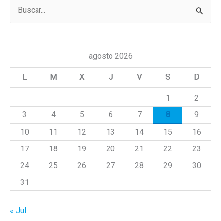
B
u
s
c
agosto 2026
a
L
M
X
J
V
S
D
r
1
2
p
3
4
5
6
7
8
9
o
r
10
11
12
13
14
15
16
:
17
18
19
20
21
22
23
24
25
26
27
28
29
30
31
« Jul