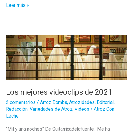
Los
Leer más »
Mejores
Discos
Nacionales
2022
Los mejores videoclips de 2021
2 comentarios
/
Arroz Bomba
,
Atrozidades
,
Editorial
,
Redacción
,
Variedades de Atroz
,
Videos
/
Atroz Con
Leche
“Mil y una noches” De Guitarricadelafuente. Me ha