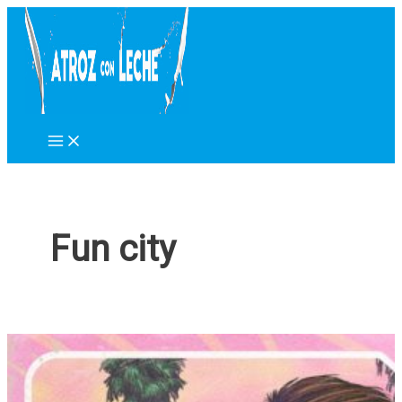
Ir
al
contenido
Fun city