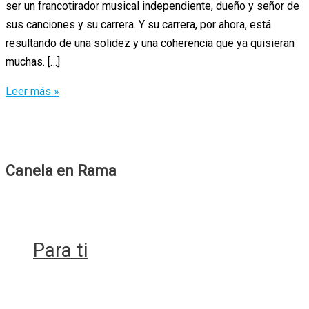
ser un francotirador musical independiente, dueño y señor de
sus canciones y su carrera. Y su carrera, por ahora, está
resultando de una solidez y una coherencia que ya quisieran
muchas. […]
La
Leer más »
apoteosis
queer
de
Bright
Canela en Rama
Light
Bright
Light
Para ti