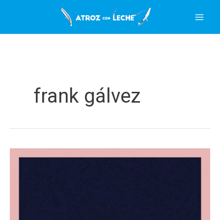
Ir
al
contenido
frank gálvez