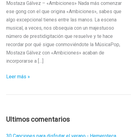
Mostaza Gálvez – «Ambiciones» Nada más comenzar
ese gong con el que origina «Ambiciones», sabes que
algo excepcional tienes entre las manos. La escena
musical, a veces, nos obsequia con un majestuoso
número de prestidigitación que resuelve y te hace
recordar por qué sigue conmoviéndote la MúsicaPop,
Mostaza Gálvez con «Ambiciones» acaban de
incorporarse a […]
Mostaza
Leer más »
Gálvez
–
«Ambiciones»
/
Perfección
Ultimos comentarios
Hasta
La
30 Canciones para disfrutar el verano - Hemeroteca