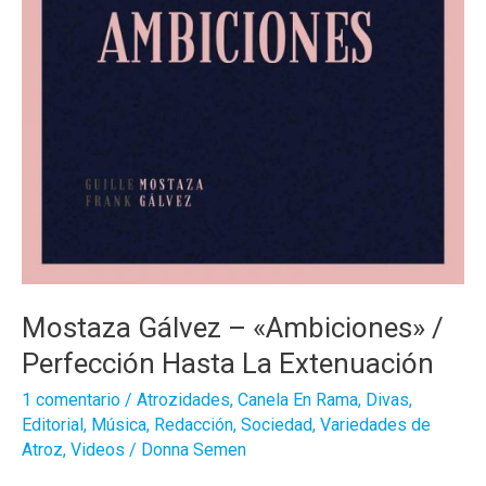
Mostaza Gálvez – «Ambiciones» /
Perfección Hasta La Extenuación
1 comentario
/
Atrozidades
,
Canela En Rama
,
Divas
,
Editorial
,
Música
,
Redacción
,
Sociedad
,
Variedades de
Atroz
,
Videos
/
Donna Semen