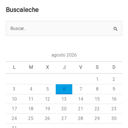
Buscaleche
B
u
s
c
agosto 2026
a
L
M
X
J
V
S
D
r
1
2
p
3
4
5
6
7
8
9
o
r
10
11
12
13
14
15
16
:
17
18
19
20
21
22
23
24
25
26
27
28
29
30