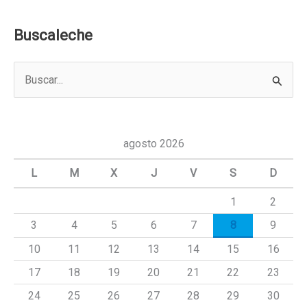
Buscaleche
B
u
s
c
agosto 2026
a
L
M
X
J
V
S
D
r
1
2
p
3
4
5
6
7
8
9
o
r
10
11
12
13
14
15
16
:
17
18
19
20
21
22
23
24
25
26
27
28
29
30