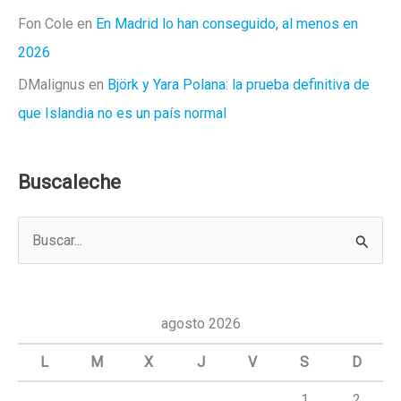
Fon Cole
en
En Madrid lo han conseguido, al menos en
2026
DMalignus
en
Björk y Yara Polana: la prueba definitiva de
que Islandia no es un país normal
Buscaleche
B
u
s
c
agosto 2026
a
L
M
X
J
V
S
D
r
1
2