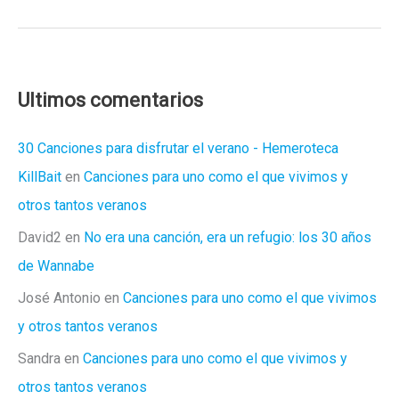
patrón».
El
avieso
peso
Ultimos comentarios
de
la
30 Canciones para disfrutar el verano - Hemeroteca
justicia
KillBait
en
Canciones para uno como el que vivimos y
otros tantos veranos
David2
en
No era una canción, era un refugio: los 30 años
de Wannabe
José Antonio
en
Canciones para uno como el que vivimos
y otros tantos veranos
Sandra
en
Canciones para uno como el que vivimos y
otros tantos veranos