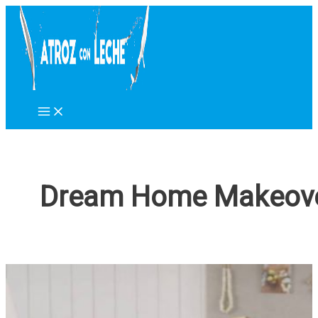
Ir
al
contenido
Dream Home Makeov