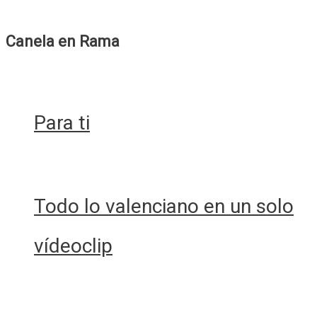
de
decoración
Canela en Rama
de
Netflix
(Parte
2)
Para ti
Todo lo valenciano en un solo
vídeoclip