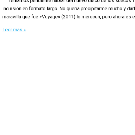
Teníamos pendiente hablar del nuevo disco de los suecos Th
incursión en formato largo. No quería precipitarme mucho y da
maravilla que fue «Voyage» (2011) lo merecen, pero ahora es el
The
Leer más »
Sound
of
Arrows
y
el
siempre
complicado
segundo
asalto