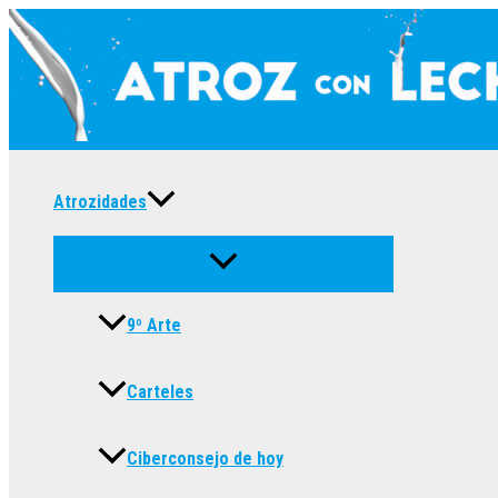
Ir
al
contenido
Atrozidades
9º Arte
Carteles
Ciberconsejo de hoy