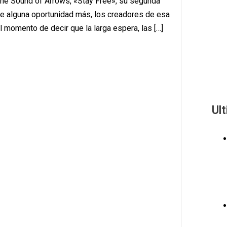
e Sound of Arrows, «Stay Free», su segunda
rle alguna oportunidad más, los creadores de esa
 momento de decir que la larga espera, las […]
Ul