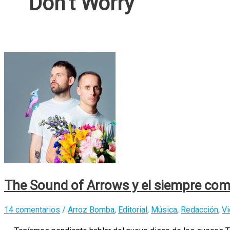
Don’t Worry
The Sound of Arrows y el siempre com
14 comentarios
/
Arroz Bomba
,
Editorial
,
Música
,
Redacción
,
V