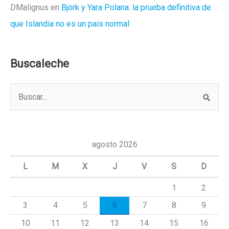
DMalignus
en
Björk y Yara Polana: la prueba definitiva de
que Islandia no es un país normal
Buscaleche
B
u
s
c
agosto 2026
a
L
M
X
J
V
S
D
r
1
2
p
3
4
5
6
7
8
9
o
r
10
11
12
13
14
15
16