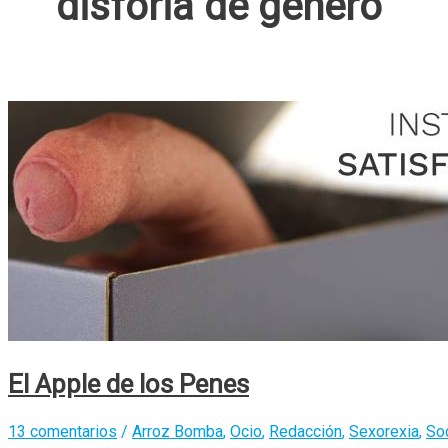
disforia de genero
El Apple de los Penes
13 comentarios
/
Arroz Bomba
,
Ocio
,
Redacción
,
Sexorexia
,
So