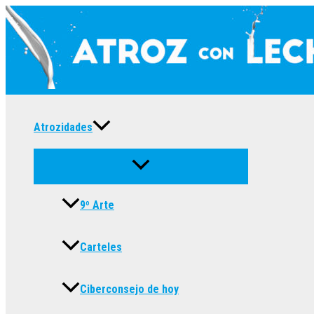
Ir
al
contenido
Atrozidades
9º Arte
Carteles
Ciberconsejo de hoy