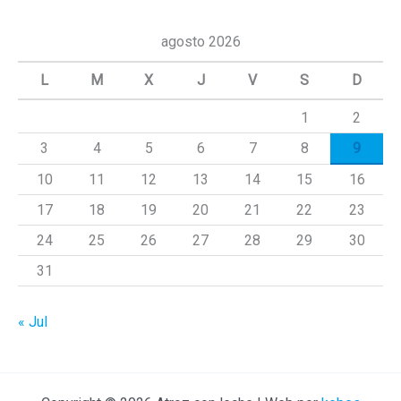
s
c
agosto 2026
a
L
M
X
J
V
S
D
r
1
2
p
3
4
5
6
7
8
9
o
r
10
11
12
13
14
15
16
:
17
18
19
20
21
22
23
24
25
26
27
28
29
30
31
« Jul