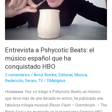
Entrevista a Pshycotic Beats: el
músico español que ha
conquistado HBO
3 comentarios
/
Arroz Bomba
,
Editorial
,
Música
,
Redacción
,
Series
,
TV
/
DMalignus
Holaaaaaa. Hoy os traigo a Pshycotic Beats, un músico
que lleva más de una década en activo, ha publicado una
fabulosa trilogía musical (Rexer Flash – Dormihcum – The
Black Sea) y ha irrumpido en la mismísima Factoría HBO