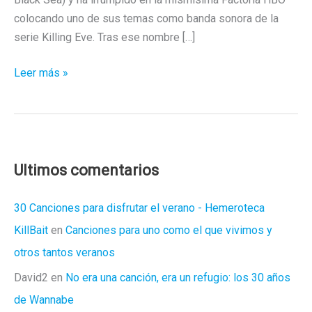
colocando uno de sus temas como banda sonora de la
serie Killing Eve. Tras ese nombre […]
Entrevista
Leer más »
a
Pshycotic
Beats:
el
músico
Ultimos comentarios
español
que
30 Canciones para disfrutar el verano - Hemeroteca
ha
KillBait
en
Canciones para uno como el que vivimos y
conquistado
otros tantos veranos
HBO
David2
en
No era una canción, era un refugio: los 30 años
de Wannabe