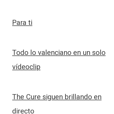
de
Disco
Glandex
Para ti
Todo lo valenciano en un solo
vídeoclip
The Cure siguen brillando en
directo