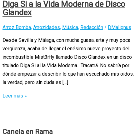
Diga Si a la Vida Moderna de Disco
Glandex
Arroz Bomba
,
Atrozidades
,
Música
,
Redacción
/
DMalignus
Desde Sevilla y Málaga, con mucha guasa, arte y muy poca
vergüenza, acaba de llegar el enésimo nuevo proyecto del
incombustible Mist3rfly llamado Disco Glandex en un disco
titulado Diga Si al la Vida Moderna. Tracatrá. No sabría por
dónde empezar a describir lo que han escuchado mis oídos,
la verdad, pero sin duda es […]
Diga
Leer más »
Si
a
la
Vida
Canela en Rama
Moderna