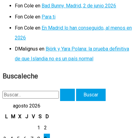
Fon Cole
en
Bad Bunny. Madrid, 2 de junio 2026
Fon Cole
en
Para ti
Fon Cole
en
En Madrid lo han conseguido, al menos en
2026
DMalignus
en
Björk y Yara Polana: la prueba definitiva
de que Islandia no es un país normal
Buscaleche
B
u
agosto 2026
s
L
M
X
J
V
S
D
c
1
2
a