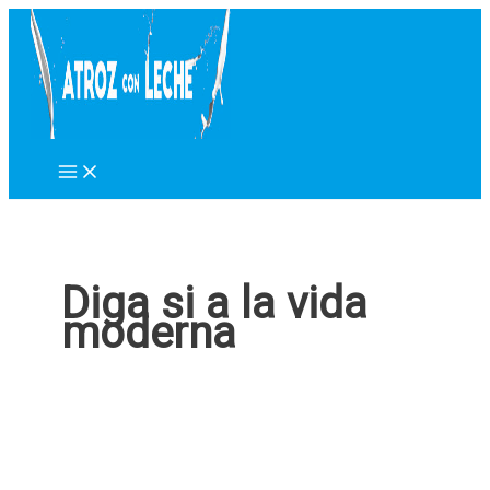
Ir
al
contenido
Diga si a la vida
moderna